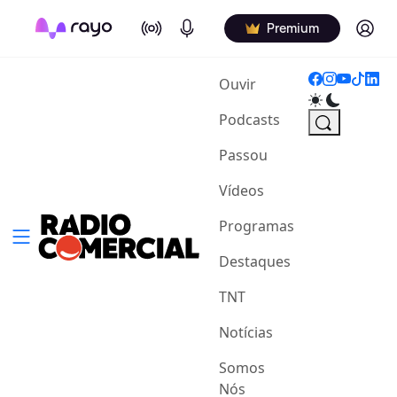
On Air
Podcasts
Log in
Premium
(current)
Ouvir
Podcasts
Passou
Vídeos
Programas
Destaques
TNT
Notícias
Somos
Nós