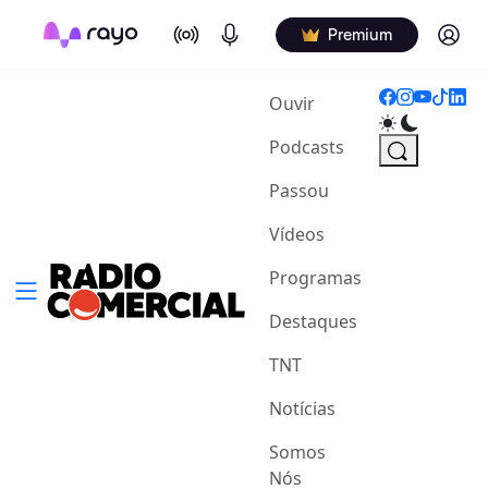
On Air
Podcasts
Log in
Premium
(current)
Ouvir
Podcasts
Passou
Vídeos
Programas
Destaques
TNT
Notícias
Somos
Nós