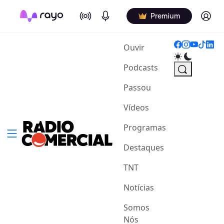
On Air
Podcasts
Log in
Premium
(current)
Ouvir
Podcasts
Passou
Vídeos
Programas
Destaques
TNT
Notícias
Somos
Nós