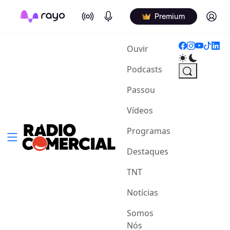
On Air
Podcasts
Log in
Premium
(current)
Ouvir
Podcasts
Passou
Vídeos
Programas
Destaques
TNT
Notícias
Somos
Nós