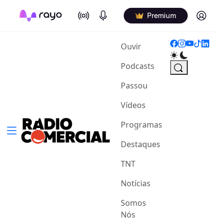
On Air
Podcasts
Log in
Premium
(current)
Ouvir
Podcasts
Passou
Vídeos
Programas
Destaques
TNT
Notícias
Somos
Nós