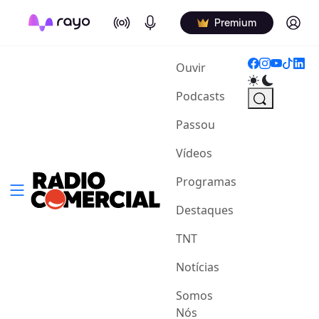
On Air
Podcasts
Log in
Premium
(current)
Ouvir
Podcasts
Passou
Vídeos
Programas
Destaques
TNT
Notícias
Somos
Nós