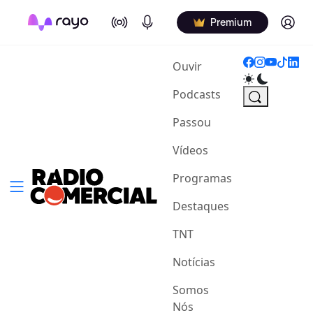
On Air
Podcasts
Log in
Premium
(current)
Ouvir
Podcasts
Passou
Vídeos
Programas
Destaques
TNT
Notícias
Somos
Nós