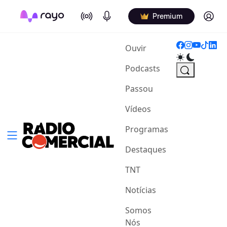
On Air
Podcasts
Log in
Premium
(current)
Ouvir
Podcasts
Passou
Vídeos
Programas
Destaques
TNT
Notícias
Somos
Nós