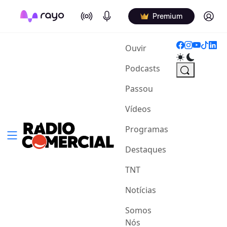
On Air
Podcasts
Log in
Premium
(current)
Ouvir
Podcasts
Passou
Vídeos
Programas
Destaques
TNT
Notícias
Somos
Nós