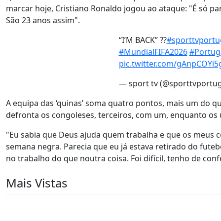
marcar hoje, Cristiano Ronaldo jogou ao ataque: "É só pa
São 23 anos assim".
“I’M BACK” ??
#sporttvportu
#MundialFIFA2026
#Portug
pic.twitter.com/gAnpCOYi5
— sport tv (@sporttvportu
A equipa das ‘quinas’ soma quatro pontos, mais um do que
defronta os congoleses, terceiros, com um, enquanto o
"Eu sabia que Deus ajuda quem trabalha e que os meus 
semana negra. Parecia que eu já estava retirado do fut
no trabalho do que noutra coisa. Foi difícil, tenho de con
Mais Vistas