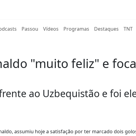
rent)
odcasts
Passou
Vídeos
Programas
Destaques
TNT
naldo "muito feliz" e fo
frente ao Uzbequistão e foi el
naldo, assumiu hoje a satisfação por ter marcado dois golo