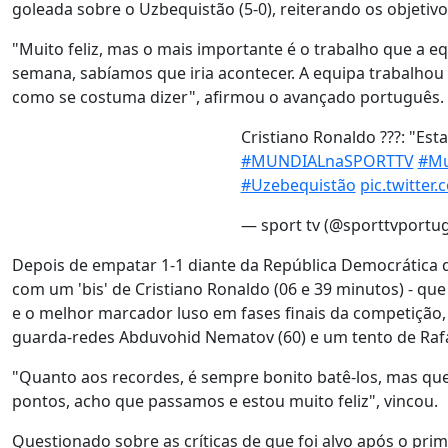
goleada sobre o Uzbequistão (5-0), reiterando os objetivo
"Muito feliz, mas o mais importante é o trabalho que a e
semana, sabíamos que iria acontecer. A equipa trabalho
como se costuma dizer", afirmou o avançado português.
Cristiano Ronaldo ???: "Esta
#MUNDIALnaSPORTTV
#Mu
#Uzebequistão
pic.twitte
— sport tv (@sporttvportu
Depois de empatar 1-1 diante da República Democrática d
com um 'bis' de Cristiano Ronaldo (06 e 39 minutos) - qu
e o melhor marcador luso em fases finais da competição
guarda-redes Abduvohid Nematov (60) e um tento de Rafae
"Quanto aos recordes, é sempre bonito batê-los, mas quer
pontos, acho que passamos e estou muito feliz", vincou.
Questionado sobre as críticas de que foi alvo após o prim