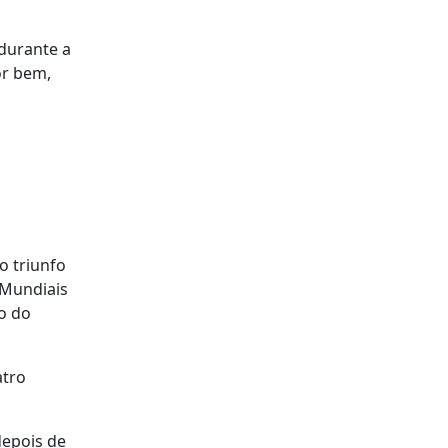
 durante a
or bem,
o triunfo
 Mundiais
o do
atro
depois de