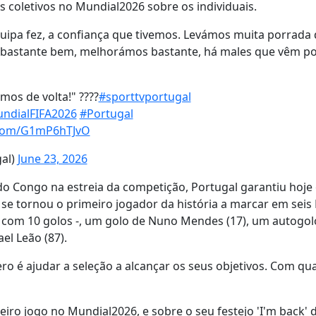
s coletivos no Mundial2026 sobre os individuais.
quipa fez, a confiança que tivemos. Levámos muita porrada
u bastante bem, melhorámos bastante, há males que vêm p
mos de volta!" ????
#sporttvportugal
ndialFIFA2026
#Portugal
r.com/G1mP6hTJvO
gal)
June 23, 2026
o Congo na estreia da competição, Portugal garantiu hoje 
e se tornou o primeiro jogador da história a marcar em seis
, com 10 golos -, um golo de Nuno Mendes (17), um autogol
l Leão (87).
o é ajudar a seleção a alcançar os seus objetivos. Com qu
eiro jogo no Mundial2026, e sobre o seu festejo 'I'm back' 