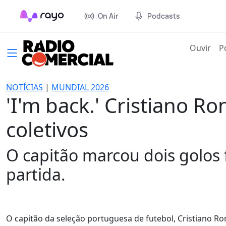
On Air
Podcasts
(cur
Ouvir
P
NOTÍCIAS
|
MUNDIAL 2026
'I'm back.' Cristiano Ro
coletivos
O capitão marcou dois golos 
partida.
O capitão da seleção portuguesa de futebol, Cristiano Ro