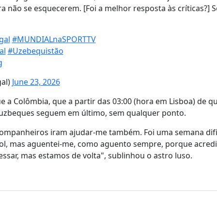
ra não se esquecerem. [Foi a melhor resposta às críticas?] 
gal
#MUNDIALnaSPORTTV
al
#Uzebequistão
g
gal)
June 23, 2026
 a Colômbia, que a partir das 03:00 (hora em Lisboa) de qu
s uzbeques seguem em último, sem qualquer ponto.
companheiros iram ajudar-me também. Foi uma semana difí
ebol, mas aguentei-me, como aguento sempre, porque acred
fessar, mas estamos de volta", sublinhou o astro luso.