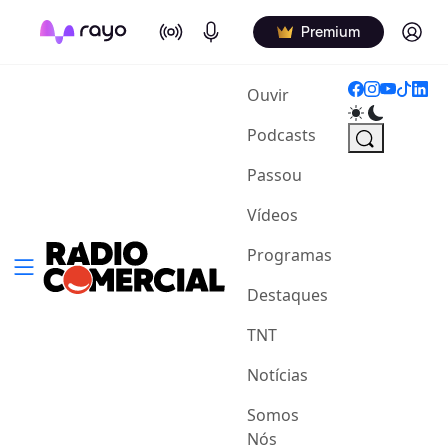
On Air
Podcasts
Log in
Premium
(current)
Ouvir
Podcasts
Passou
Vídeos
Programas
Destaques
TNT
Notícias
Somos
Nós