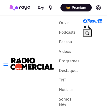
On Air
Podcasts
Log in
Premium
(current)
Ouvir
Podcasts
Passou
Vídeos
Programas
Destaques
TNT
Notícias
Somos
Nós