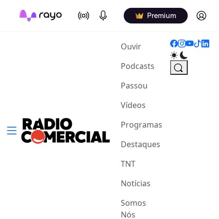
On Air
Podcasts
Log in
Premium
(current)
Ouvir
Podcasts
Passou
Vídeos
Programas
Destaques
TNT
Notícias
Somos
Nós