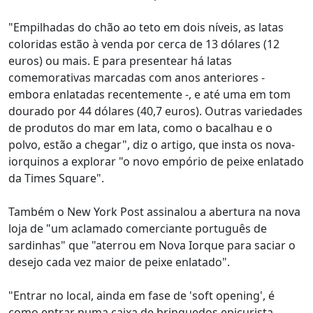
"Empilhadas do chão ao teto em dois níveis, as latas
coloridas estão à venda por cerca de 13 dólares (12
euros) ou mais. E para presentear há latas
comemorativas marcadas com anos anteriores -
embora enlatadas recentemente -, e até uma em tom
dourado por 44 dólares (40,7 euros). Outras variedades
de produtos do mar em lata, como o bacalhau e o
polvo, estão a chegar", diz o artigo, que insta os nova-
iorquinos a explorar "o novo empório de peixe enlatado
da Times Square".
Também o New York Post assinalou a abertura na nova
loja de "um aclamado comerciante português de
sardinhas" que "aterrou em Nova Iorque para saciar o
desejo cada vez maior de peixe enlatado".
"Entrar no local, ainda em fase de 'soft opening', é
como entrar numa caixa de brinquedos epicurista