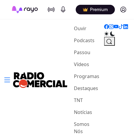
On Air
Podcasts
Log in
Premium
(current)
Ouvir
Podcasts
Passou
Vídeos
Programas
Destaques
TNT
Notícias
Somos
Nós