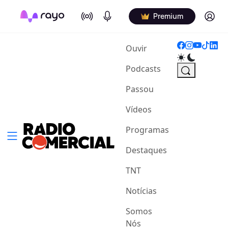
On Air
Podcasts
Log in
Premium
(current)
Ouvir
Podcasts
Passou
Vídeos
Programas
Destaques
TNT
Notícias
Somos
Nós