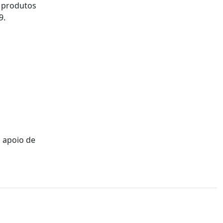
m produtos
9.
 apoio de