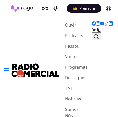
On Air
Podcasts
Log in
Premium
(current)
Ouvir
Podcasts
Passou
Vídeos
Programas
Destaques
TNT
Notícias
Somos
Nós