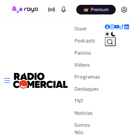
On Air
Podcasts
Log in
Premium
(current)
Ouvir
Podcasts
Passou
Vídeos
Programas
Destaques
TNT
Notícias
Somos
Nós