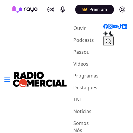
On Air
Podcasts
Log in
Premium
(current)
Ouvir
Podcasts
Passou
Vídeos
Programas
Destaques
TNT
Notícias
Somos
Nós