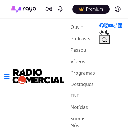
On Air
Podcasts
Log in
Premium
(current)
Ouvir
Podcasts
Passou
Vídeos
Programas
Destaques
TNT
Notícias
Somos
Nós