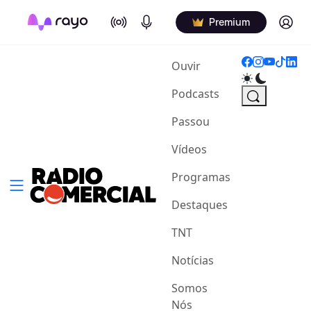
On Air
Podcasts
Log in
Premium
(current)
Ouvir
Podcasts
Passou
Vídeos
Programas
Destaques
TNT
Notícias
Somos
Nós