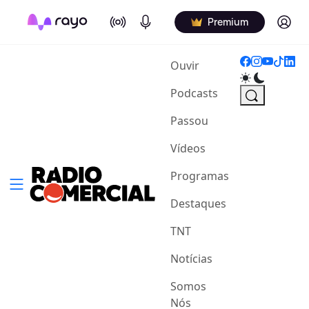
On Air
Podcasts
Log in
Premium
(current)
Ouvir
Podcasts
Passou
Vídeos
Programas
Destaques
TNT
Notícias
Somos
Nós