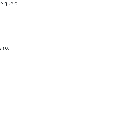
se que o
iro,