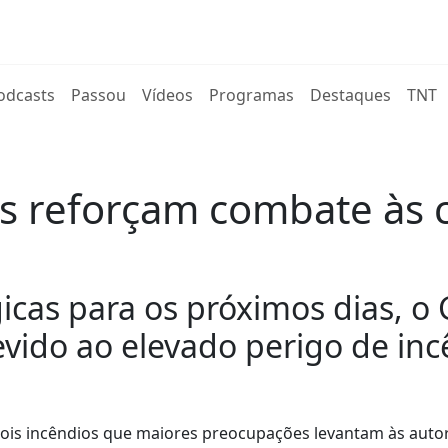
rent)
odcasts
Passou
Vídeos
Programas
Destaques
TNT
os reforçam combate à
icas para os próximos dias, o
evido ao elevado perigo de inc
dois incêndios que maiores preocupações levantam às auto