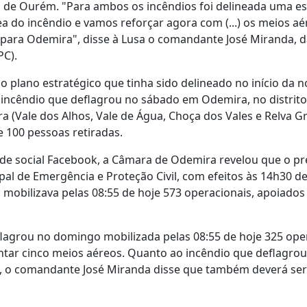
 de Ourém. "Para ambos os incêndios foi delineada uma es
a do incêndio e vamos reforçar agora com (...) os meios aé
 para Odemira", disse à Lusa o comandante José Miranda, 
PC).
 plano estratégico que tinha sido delineado no início da n
incêndio que deflagrou no sábado em Odemira, no distrito 
a (Vale dos Alhos, Vale de Água, Choça dos Vales e Relva G
 100 pessoas retiradas.
ede social Facebook, a Câmara de Odemira revelou que o pr
al de Emergência e Proteção Civil, com efeitos às 14h30 d
obilizava pelas 08:55 de hoje 573 operacionais, apoiados
flagrou no domingo mobilizada pelas 08:55 de hoje 325 ope
untar cinco meios aéreos. Quanto ao incêndio que deflagro
u, o comandante José Miranda disse que também deverá ser