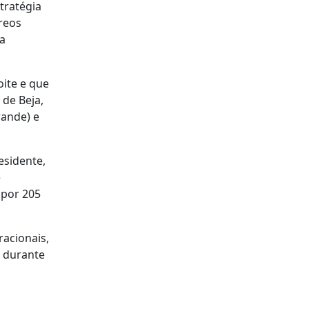
tratégia
reos
da
oite e que
de Beja,
rande) e
esidente,
e
 por 205
racionais,
u durante