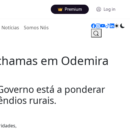
Premium
Log in
Notícias
Somos Nós
s chamas em Odemira
 Governo está a ponderar
êndios rurais.
ridades,