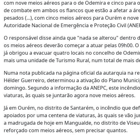
com nove meios aéreos para o de Odemira e cinco para o
de combate em ambos os flancos que estão a afetar a áre
pesados (...), com cinco meios aéreos para Ourém e nove
Autoridade Nacional de Emergência e Proteção Civil (ANE
O responsável disse ainda que "nada se alterou" dentro do
os meios aéreos deverão começar a atuar pelas 09h00. O 
já obrigou a evacuar quatro locais no concelho de Odemir
mais uma unidade de Turismo Rural, num total de mais de
Numa nota publicada na página oficial da autarquia na r
Hélder Guerreiro, determinou a ativação do Plano Municip
domingo. Segundo a informação da ANEPC, este incêndio m
viaturas, às quais se juntarão agora nove meios aéreos.
Já em Ourém, no distrito de Santarém, o incêndio que de
apoiados por uma centena de viaturas, às quais se vão j
a madrugada de hoje em Mangualde, no distrito de Vise
reforçado com meios aéreos, sem precisar quantos.