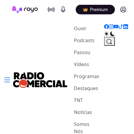
On Air
Podcasts
Log in
Premium
(current)
Ouvir
Podcasts
Passou
Vídeos
Programas
Destaques
TNT
Notícias
Somos
Nós