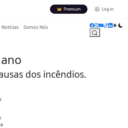
Premium
Log in
Notícias
Somos Nós
 ano
ausas dos incêndios.
s
s
da