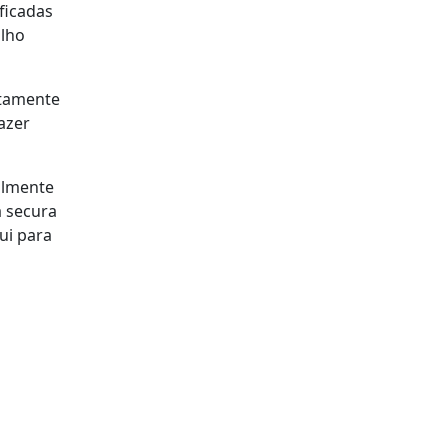
ficadas
alho
ntamente
azer
ualmente
 secura
ui para