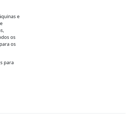
áquinas e
de
s,
odos os
para os
as para