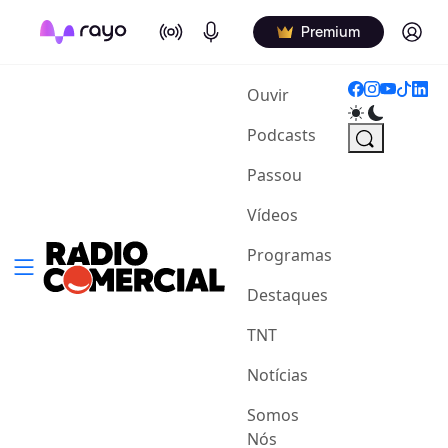
On Air
Podcasts
Log in
Premium
(current)
Ouvir
Podcasts
Passou
Vídeos
Programas
Destaques
TNT
Notícias
Somos
Nós