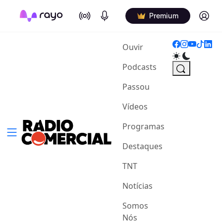
On Air
Podcasts
Log in
Premium
(current)
Ouvir
Podcasts
Passou
Vídeos
Programas
Destaques
TNT
Notícias
Somos
Nós