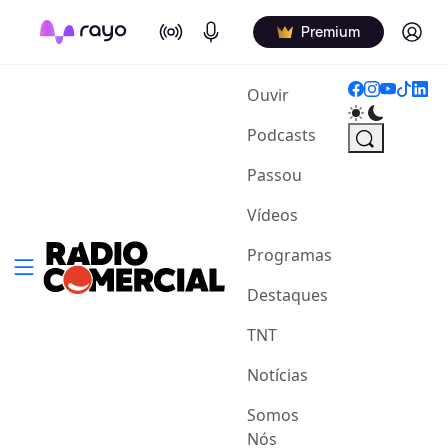
On Air
Podcasts
Log in
Premium
(current)
Ouvir
Podcasts
Passou
Vídeos
Programas
Destaques
TNT
Notícias
Somos
Nós