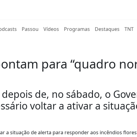
rent)
odcasts
Passou
Vídeos
Programas
Destaques
TNT
apontam para “quadro no
a depois de, no sábado, o Gove
ário voltar a ativar a situaçã
ar a situação de alerta para responder aos incêndios flores