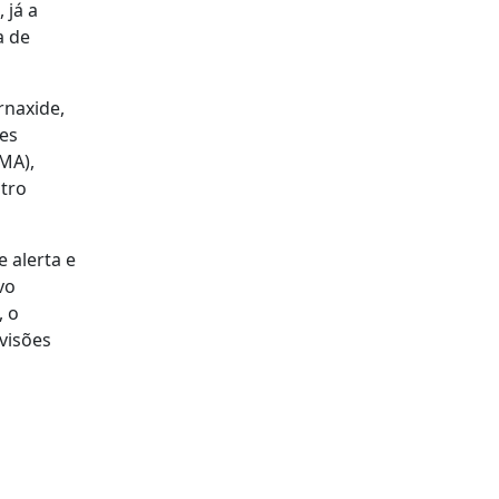
 já a
a de
rnaxide,
ões
MA),
ntro
 alerta e
vo
, o
evisões