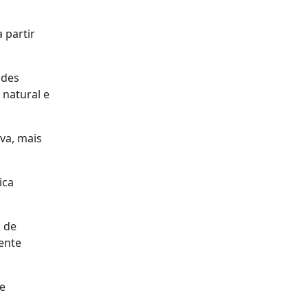
 partir
ades
natural e
ava, mais
ica
o de
ente
 e