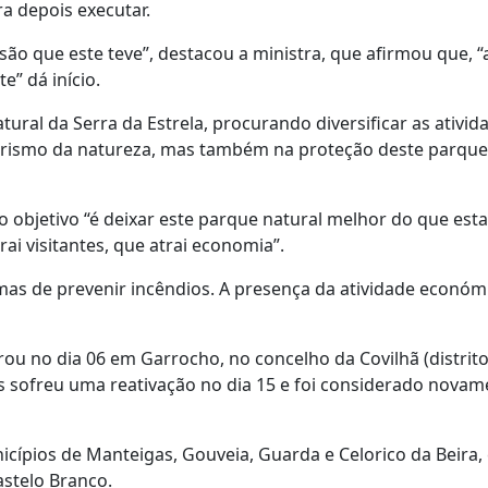
a depois executar.
o que este teve”, destacou a ministra, que afirmou que, “a
” dá início.
tural da Serra da Estrela, procurando diversificar as ativid
urismo da natureza, mas também na proteção deste parque 
o objetivo “é deixar este parque natural melhor do que est
ai visitantes, que atrai economia”.
s de prevenir incêndios. A presença da atividade económ
rou no dia 06 em Garrocho, no concelho da Covilhã (distrit
s sofreu uma reativação no dia 15 e foi considerado novam
cípios de Manteigas, Gouveia, Guarda e Celorico da Beira,
astelo Branco.