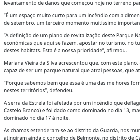
levantamento de danos que começou hoje no terreno par
“É um espaço muito curto para um incêndio com a dimensã
de setembro, um terceiro momento muitíssimo importante
“A definição de um plano de revitalização deste Parque Na
económicas que aqui se fazem, apostar no turismo, no t
destes habitats. Esta é a nossa prioridade”, afirmou.
Mariana Vieira da Silva acrescentou que, com este plano, 
capaz de ser um parque natural que atrai pessoas, que atr
“Porque sabemos bem que essa é uma das melhores forma
nestes territórios”, defendeu.
A serra da Estrela foi afetada por um incêndio que deflag
Castelo Branco) e foi dado como dominado no dia 13, ma
dominado no dia 17 à noite.
As chamas estenderam-se ao distrito da Guarda, nos muni
atingiram ainda o concelho de Belmonte, no distrito de C