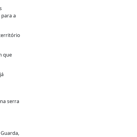
s
 para a
erritório
om que
já
 na serra
, Guarda,