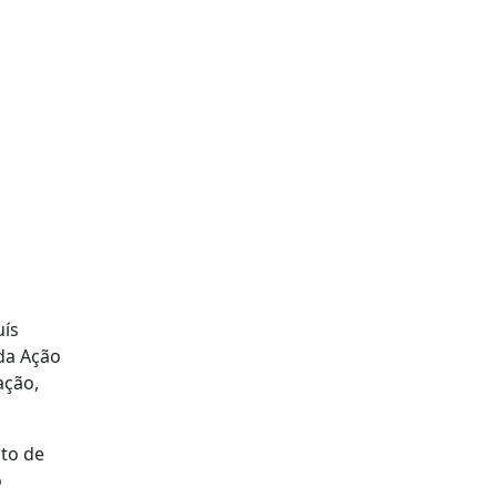
uís
 da Ação
ação,
uto de
o