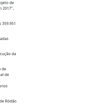
bjeto de
m 2017",
s 359.951
nadas
ecução da
a de
al de
,
rios
 de Ródão