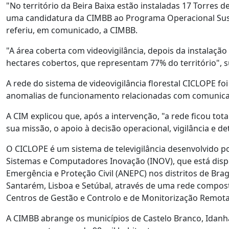
"No território da Beira Baixa estão instaladas 17 Torres 
uma candidatura da CIMBB ao Programa Operacional Suste
referiu, em comunicado, a CIMBB.
"A área coberta com videovigilância, depois da instalaçã
hectares cobertos, que representam 77% do território", s
A rede do sistema de videovigilância florestal CICLOPE f
anomalias de funcionamento relacionadas com comunica
A CIM explicou que, após a intervenção, "a rede ficou t
sua missão, o apoio à decisão operacional, vigilância e de
O CICLOPE é um sistema de televigilância desenvolvido p
Sistemas e Computadores Inovação (INOV), que está disp
Emergência e Proteção Civil (ANEPC) nos distritos de Brag
Santarém, Lisboa e Setúbal, através de uma rede compo
Centros de Gestão e Controlo e de Monitorização Remota
A CIMBB abrange os municípios de Castelo Branco, Idanha