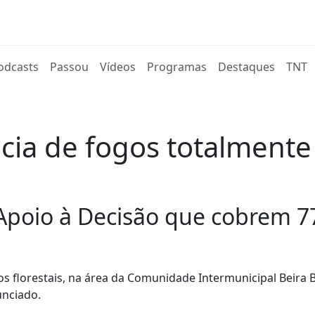
rent)
odcasts
Passou
Vídeos
Programas
Destaques
TNT
ncia de fogos totalmente
 Apoio à Decisão que cobrem 77
os florestais, na área da Comunidade Intermunicipal Beira 
unciado.