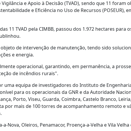
de Vigilância e Apoio à Decisão (TVAD), sendo que 11 foram o
ntabilidade e Eficiência no Uso de Recursos (POSEUR), e
o das 11 TVAD pela CIMBB, passou dos 1.972 hectares para o
ublinhou.
oi objeto de intervenção de manutenção, tendo sido solucio
ções e energia.
otalmente operacional, garantindo, em permanência, a pross
teção de incêndios rurais".
or uma equipa de investigadores do Instituto de Engenhari
onível para os operacionais da GNR e da Autoridade Nacion
ança, Porto, Viseu, Guarda, Coimbra, Castelo Branco, Leiria
sta por mais de 100 torres de acompanhamento remoto e vá
.
-a-Nova, Oleiros, Penamacor, Proença-a-Velha e Vila Velha