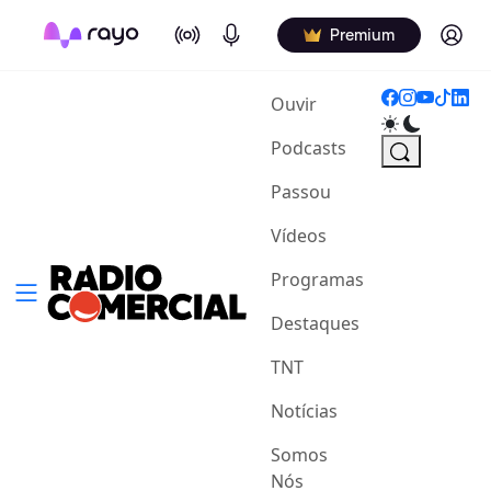
On Air
Podcasts
Log in
Premium
(current)
Ouvir
Podcasts
Passou
Vídeos
Programas
Destaques
TNT
Notícias
Somos
Nós