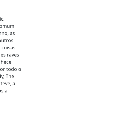
c,
 comum
hno, as
outros
 coisas
des raves
nhece
por todo o
y, The
teve, a
os a