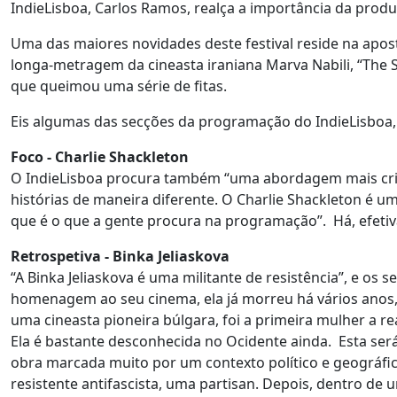
IndieLisboa, Carlos Ramos, realça a importância da prod
Uma das maiores novidades deste festival reside na apost
longa-metragem da cineasta iraniana Marva Nabili, “The S
que queimou uma série de fitas.
Eis algumas das secções da programação do IndieLisboa
Foco - Charlie Shackleton
O IndieLisboa procura também “uma abordagem mais cria
histórias de maneira diferente. O Charlie Shackleton é u
que é o que a gente procura na programação”. Há, efeti
Retrospetiva - Binka Jeliaskova
“A Binka Jeliaskova é uma militante de resistência”, e os
homenagem ao seu cinema, ela já morreu há vários anos, i
uma cineasta pioneira búlgara, foi a primeira mulher a re
Ela é bastante desconhecida no Ocidente ainda. Esta será
obra marcada muito por um contexto político e geográfic
resistente antifascista, uma partisan. Depois, dentro de