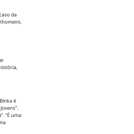
 caso da
 Khomeini,
ar
istória,
 Binka é
 Jovens”.
a”. “É uma
uma