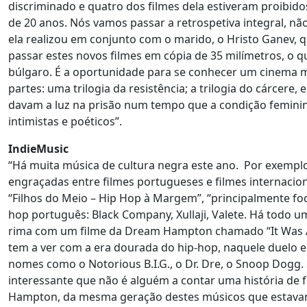
discriminado e quatro dos filmes dela estiveram proibi
de 20 anos. Nós vamos passar a retrospetiva integral, nã
ela realizou em conjunto com o marido, o Hristo Ganev, q
passar estes novos filmes em cópia de 35 milímetros, o
búlgaro. É a oportunidade para se conhecer um cinema mui
partes: uma trilogia da resistência; a trilogia do cárcer
davam a luz na prisão num tempo que a condição feminina 
intimistas e poéticos”.
IndieMusic
“Há muita música de cultura negra este ano. Por exemplo
engraçadas entre filmes portugueses e filmes internacio
“Filhos do Meio – Hip Hop à Margem”, “principalmente foc
hop português: Black Company, Xullaji, Valete. Há todo u
rima com um filme da Dream Hampton chamado “It Was Al
tem a ver com a era dourada do hip-hop, naquele duelo 
nomes como o Notorious B.I.G., o Dr. Dre, o Snoop Dogg. 
interessante que não é alguém a contar uma história de f
Hampton, da mesma geração destes músicos que estavam