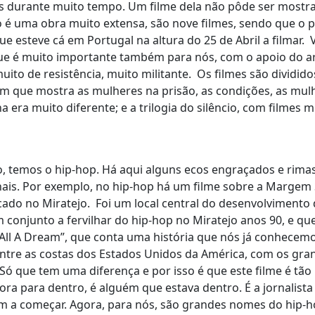
dos durante muito tempo. Um filme dela não pôde ser mostr
o é uma obra muito extensa, são nove filmes, sendo que o 
ue esteve cá em Portugal na altura do 25 de Abril a filmar.
 que é muito importante também para nós, com o apoio do a
to de resistência, muito militante. Os filmes são dividido
e, em que mostra as mulheres na prisão, as condições, as mu
era muito diferente; e a trilogia do silêncio, com filmes m
, temos o hip-hop. Há aqui alguns ecos engraçados e rima
nais. Por exemplo, no hip-hop há um filme sobre a Margem 
ado no Miratejo. Foi um local central do desenvolvimento 
m conjunto a fervilhar do hip-hop no Miratejo anos 90, e qu
l A Dream”, que conta uma história que nós já conhecemo
entre as costas dos Estados Unidos da América, com os gra
Só que tem uma diferença e por isso é que este filme é tão
ora para dentro, é alguém que estava dentro. É a jornalist
 a começar. Agora, para nós, são grandes nomes do hip-h