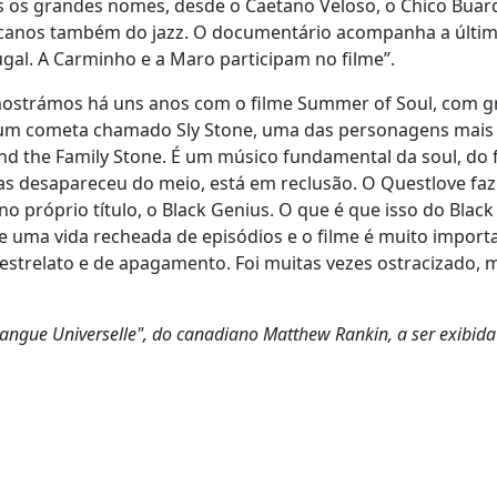
dos os grandes nomes, desde o Caetano Veloso, o Chico Buar
icanos também do jazz. O documentário acompanha a últi
al. A Carminho e a Maro participam no filme”.
ós mostrámos há uns anos com o filme Summer of Soul, com 
e um cometa chamado Sly Stone, uma das personagens mais
and the Family Stone. É um músico fundamental da soul, do 
mas desapareceu do meio, está em reclusão. O Questlove faz
no próprio título, o Black Genius. O que é que isso do Blac
e uma vida recheada de episódios e o filme é muito import
estrelato e de apagamento. Foi muitas vezes ostracizado,
ngue Universelle", do canadiano Matthew Rankin, a ser exibida