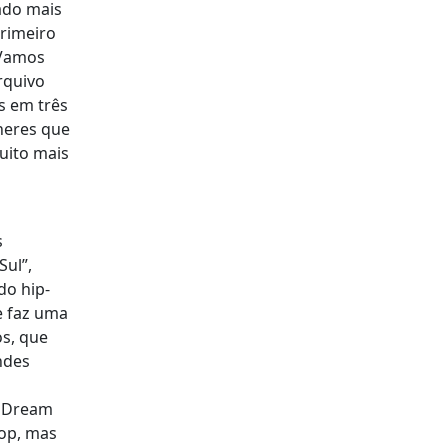
ado mais
primeiro
 Vamos
rquivo
s em três
lheres que
uito mais
s
Sul”,
do hip-
e faz uma
s, que
ndes
a Dream
op, mas