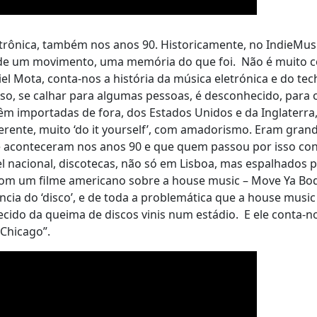
trônica, também nos anos 90. Historicamente, no IndieMusi
i, de um movimento, uma memória do que foi. Não é muito
el Mota, conta-nos a história da música eletrónica e do tec
rso, se calhar para algumas pessoas, é desconhecido, para 
m importadas de fora, dos Estados Unidos e da Inglaterra,
erente, muito ‘do it yourself’, com amadorismo. Eram gran
ue aconteceram nos anos 90 e que quem passou por isso co
l nacional, discotecas, não só em Lisboa, mas espalhados 
com um filme americano sobre a house music – Move Ya Bod
cia do ‘disco’, e de toda a problemática que a house music 
ecido da queima de discos vinis num estádio. E ele conta-n
 Chicago”.