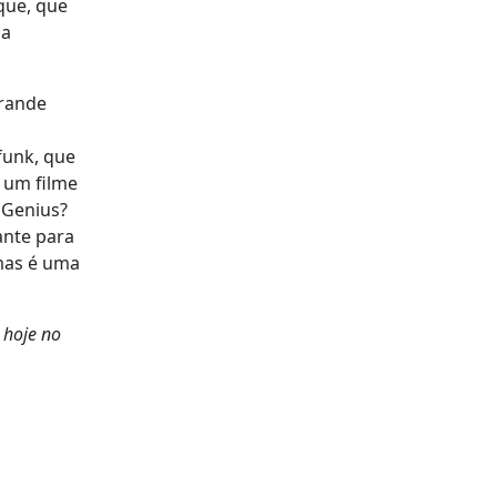
que, que
ma
grande
funk, que
 um filme
k Genius?
ante para
 mas é uma
 hoje no