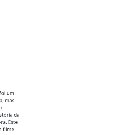
 foi um
ra, mas
or
stória da
ra. Este
 filme