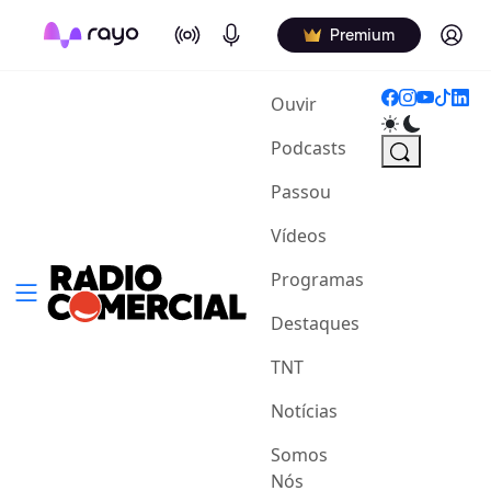
On Air
Podcasts
Log in
Premium
(current)
Ouvir
Podcasts
Passou
Vídeos
Programas
Destaques
TNT
Notícias
Somos
Nós