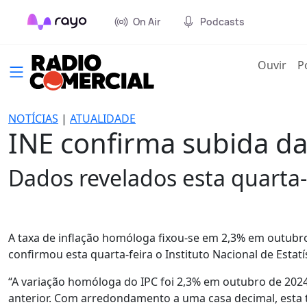
On Air
Podcasts
(cur
Ouvir
P
NOTÍCIAS
|
ATUALIDADE
INE confirma subida da
Dados revelados esta quarta-f
A taxa de inflação homóloga fixou-se em 2,3% em outubr
confirmou esta quarta-feira o Instituto Nacional de Estatís
“A variação homóloga do IPC foi 2,3% em outubro de 2024
anterior. Com arredondamento a uma casa decimal, esta t