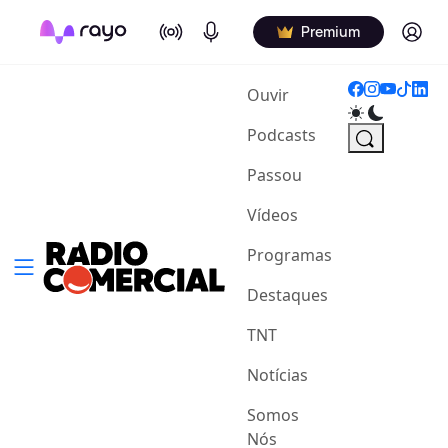
On Air
Podcasts
Log in
Premium
(current)
Ouvir
Podcasts
Passou
Vídeos
Programas
Destaques
TNT
Notícias
Somos
Nós