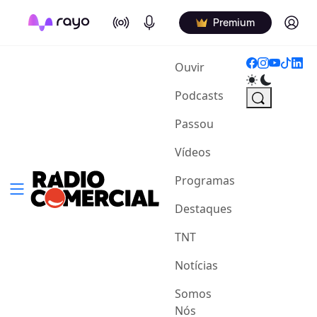
On Air
Podcasts
Log in
Premium
(current)
Ouvir
Podcasts
Passou
Vídeos
Programas
Destaques
TNT
Notícias
Somos
Nós