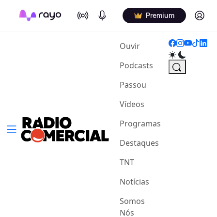
On Air
Podcasts
Log in
Premium
(current)
Ouvir
Podcasts
Passou
Vídeos
Programas
Destaques
TNT
Notícias
Somos
Nós