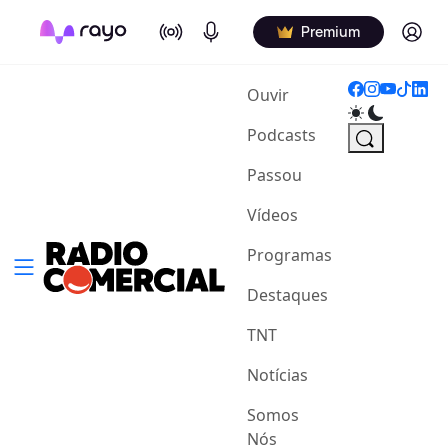
On Air
Podcasts
Log in
Premium
(current)
Ouvir
Podcasts
Passou
Vídeos
Programas
Destaques
TNT
Notícias
Somos
Nós