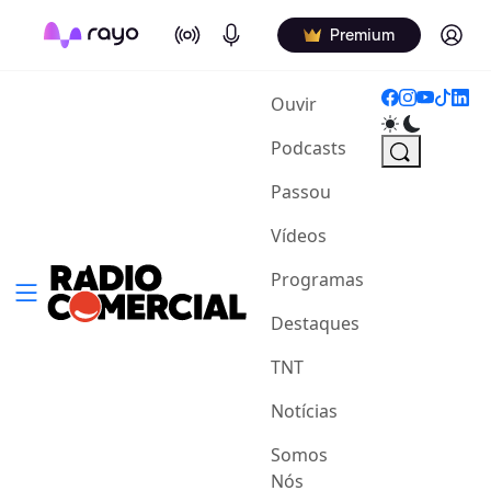
On Air
Podcasts
Log in
Premium
(current)
Ouvir
Podcasts
Passou
Vídeos
Programas
Destaques
TNT
Notícias
Somos
Nós