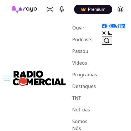
On Air
Podcasts
Log in
Premium
(current)
Ouvir
Podcasts
Passou
Vídeos
Programas
Destaques
TNT
Notícias
Somos
Nós