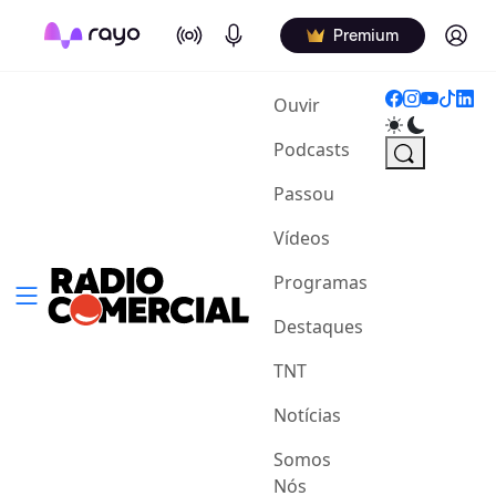
On Air
Podcasts
Log in
Premium
(current)
Ouvir
Podcasts
Passou
Vídeos
Programas
Destaques
TNT
Notícias
Somos
Nós