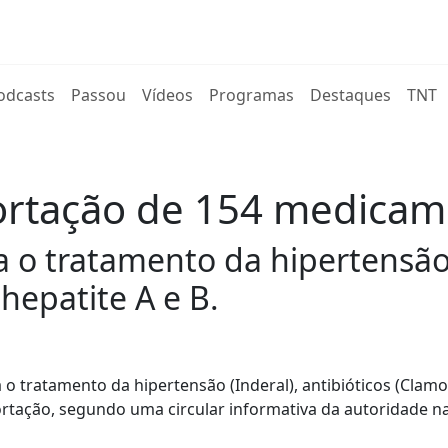
rent)
odcasts
Passou
Vídeos
Programas
Destaques
TNT
ortação de 154 medica
 o tratamento da hipertensão (
 hepatite A e B.
 tratamento da hipertensão (Inderal), antibióticos (Clamox
portação, segundo uma circular informativa da autoridade n