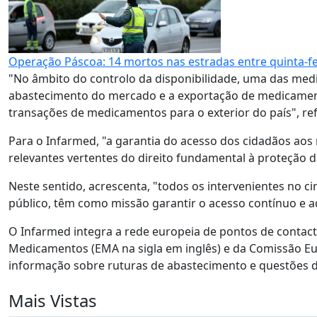
Operação Páscoa: 14 mortos nas estradas entre quinta-f
"No âmbito do controlo da disponibilidade, uma das medid
abastecimento do mercado e a exportação de medicamen
transações de medicamentos para o exterior do país", re
Para o Infarmed, "a garantia do acesso dos cidadãos a
relevantes vertentes do direito fundamental à proteção d
Neste sentido, acrescenta, "todos os intervenientes no c
público, têm como missão garantir o acesso contínuo e
O Infarmed integra a rede europeia de pontos de contac
Medicamentos (EMA na sigla em inglês) e da Comissão Euro
informação sobre ruturas de abastecimento e questões d
Mais Vistas