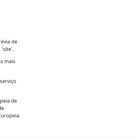
évia de
site'.
as mais
serviço
peia de
de
Europeia.