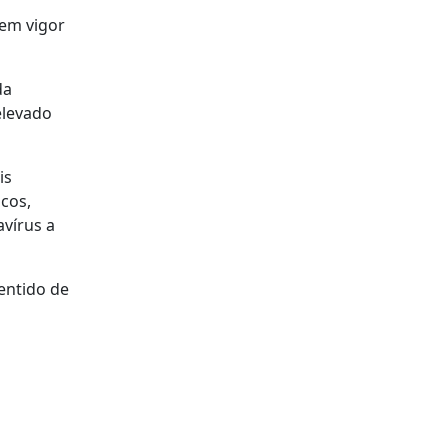
 em vigor
da
elevado
is
icos,
avírus a
entido de