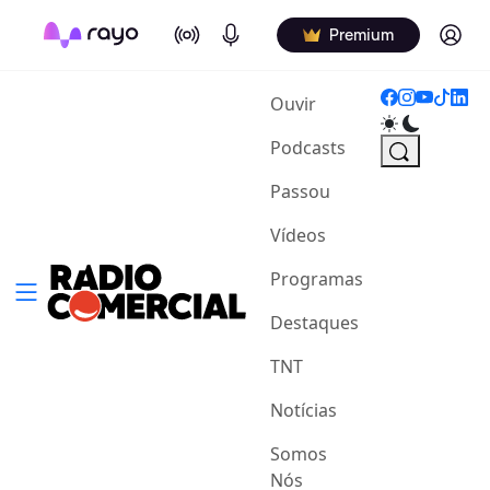
On Air
Podcasts
Log in
Premium
(current)
Ouvir
Podcasts
Passou
Vídeos
Programas
Destaques
TNT
Notícias
Somos
Nós