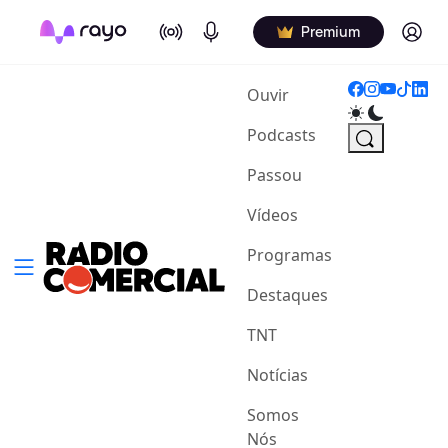
On Air
Podcasts
Log in
Premium
(current)
Ouvir
Podcasts
Passou
Vídeos
Programas
Destaques
TNT
Notícias
Somos
Nós