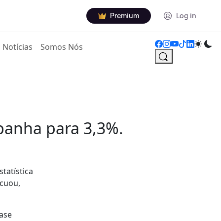
Premium
Log in
Notícias
Somos Nós
anha para 3,3%.
tatística
ecuou,
ase