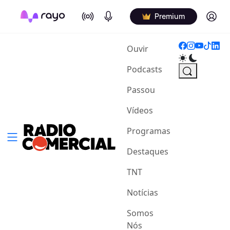
On Air
Podcasts
Log in
Premium
(current)
Ouvir
Podcasts
Passou
Vídeos
Programas
Destaques
TNT
Notícias
Somos
Nós