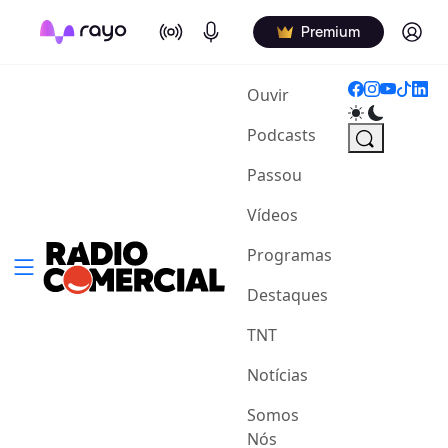
On Air
Podcasts
Log in
Premium
(current)
Ouvir
Podcasts
Passou
Vídeos
Programas
Destaques
TNT
Notícias
Somos
Nós