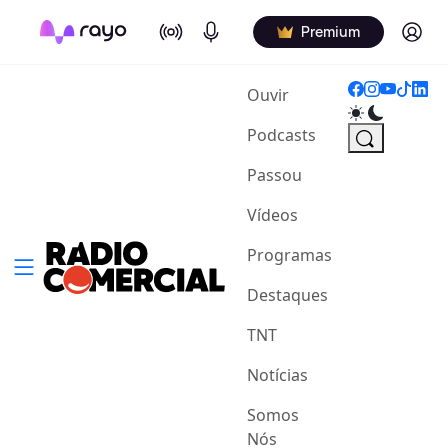
On Air
Podcasts
Log in
Premium
(current)
Ouvir
Podcasts
Passou
Vídeos
Programas
Destaques
TNT
Notícias
Somos
Nós